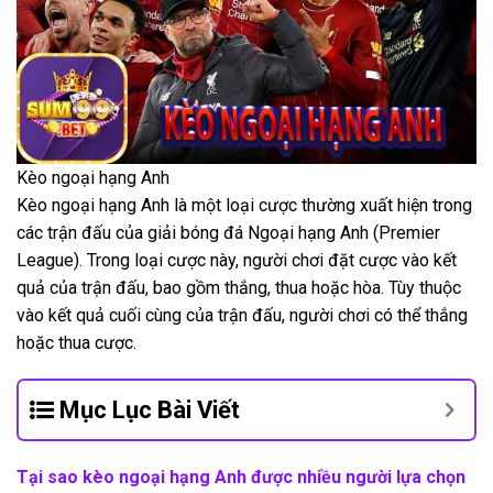
Kèo ngoại hạng Anh
Kèo ngoại hạng Anh là một loại cược thường xuất hiện trong
các trận đấu của giải bóng đá Ngoại hạng Anh (Premier
League). Trong loại cược này, người chơi đặt cược vào kết
quả của trận đấu, bao gồm thắng, thua hoặc hòa. Tùy thuộc
vào kết quả cuối cùng của trận đấu, người chơi có thể thắng
hoặc thua cược.
Mục Lục Bài Viết
Tại sao kèo ngoại hạng Anh được nhiều người lựa chọn