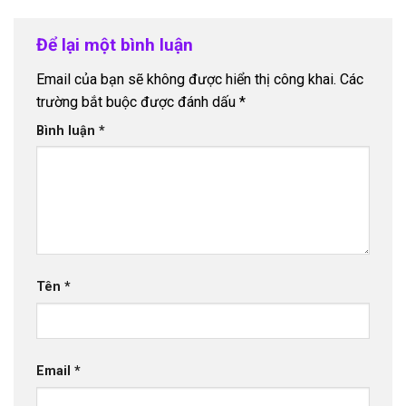
Để lại một bình luận
Email của bạn sẽ không được hiển thị công khai.
Các
trường bắt buộc được đánh dấu
*
Bình luận
*
Tên
*
Email
*