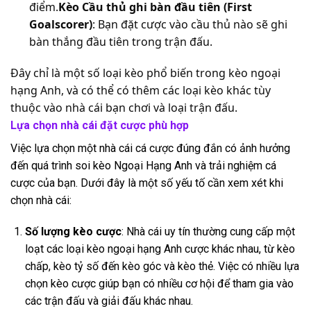
điểm.
Kèo Cầu thủ ghi bàn đầu tiên (First
Goalscorer)
: Bạn đặt cược vào cầu thủ nào sẽ ghi
bàn thắng đầu tiên trong trận đấu.
Đây chỉ là một số loại kèo phổ biến trong kèo ngoại
hạng Anh, và có thể có thêm các loại kèo khác tùy
thuộc vào nhà cái bạn chơi và loại trận đấu.
Lựa chọn nhà cái đặt cược phù hợp
Việc lựa chọn một nhà cái cá cược đúng đắn có ảnh hưởng
đến quá trình soi kèo Ngoại Hạng Anh và trải nghiệm cá
cược của bạn. Dưới đây là một số yếu tố cần xem xét khi
chọn nhà cái:
Số lượng kèo cược
: Nhà cái uy tín thường cung cấp một
loạt các loại kèo ngoại hạng Anh cược khác nhau, từ kèo
chấp, kèo tỷ số đến kèo góc và kèo thẻ. Việc có nhiều lựa
chọn kèo cược giúp bạn có nhiều cơ hội để tham gia vào
các trận đấu và giải đấu khác nhau.