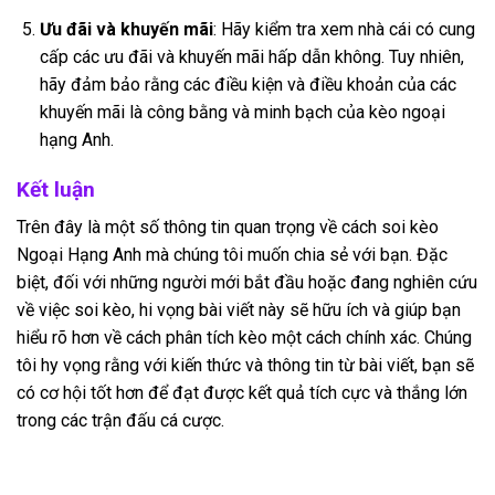
Ưu đãi và khuyến mãi
: Hãy kiểm tra xem nhà cái có cung
cấp các ưu đãi và khuyến mãi hấp dẫn không. Tuy nhiên,
hãy đảm bảo rằng các điều kiện và điều khoản của các
khuyến mãi là công bằng và minh bạch của kèo ngoại
hạng Anh.
Kết luận
Trên đây là một số thông tin quan trọng về cách soi kèo
Ngoại Hạng Anh mà chúng tôi muốn chia sẻ với bạn. Đặc
biệt, đối với những người mới bắt đầu hoặc đang nghiên cứu
về việc soi kèo, hi vọng bài viết này sẽ hữu ích và giúp bạn
hiểu rõ hơn về cách phân tích kèo một cách chính xác. Chúng
tôi hy vọng rằng với kiến thức và thông tin từ bài viết, bạn sẽ
có cơ hội tốt hơn để đạt được kết quả tích cực và thắng lớn
trong các trận đấu cá cược.