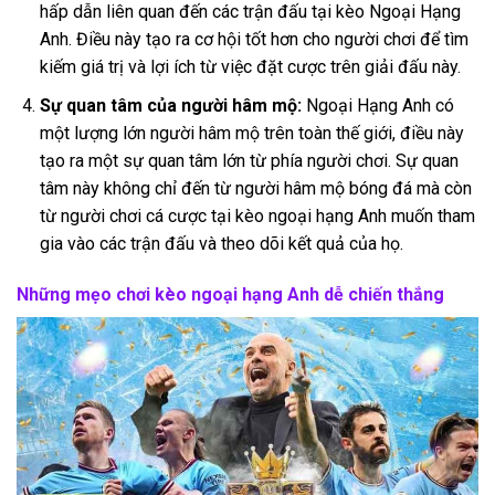
hấp dẫn liên quan đến các trận đấu tại kèo Ngoại Hạng
Anh. Điều này tạo ra cơ hội tốt hơn cho người chơi để tìm
kiếm giá trị và lợi ích từ việc đặt cược trên giải đấu này.
Sự quan tâm của người hâm mộ:
Ngoại Hạng Anh có
một lượng lớn người hâm mộ trên toàn thế giới, điều này
tạo ra một sự quan tâm lớn từ phía người chơi. Sự quan
tâm này không chỉ đến từ người hâm mộ bóng đá mà còn
từ người chơi cá cược tại kèo ngoại hạng Anh muốn tham
gia vào các trận đấu và theo dõi kết quả của họ.
Những mẹo chơi kèo ngoại hạng Anh dễ chiến thắng