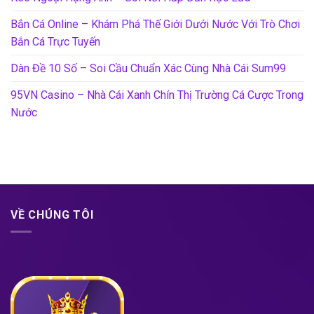
Bắn Cá Online – Khám Phá Thế Giới Dưới Nước Với Trò Chơi
Bắn Cá Trực Tuyến
Dàn Đề 10 Số – Soi Cầu Chuẩn Xác Cùng Nhà Cái Sum99
95VN Casino – Nhà Cái Xanh Chín Thị Trường Cá Cược Trong
Nước
VỀ CHÚNG TÔI