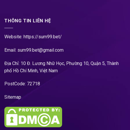
THÔNG TIN LIÊN HỆ
Website:
https://sum99.bet/
Email:
sum99.bet@gmail.com
Địa Chỉ: 10 Đ. Lương Nhữ Học, Phường 10, Quận 5, Thành
phố Hồ Chí Minh, Việt Nam
PostCode: 72718
Sitemap