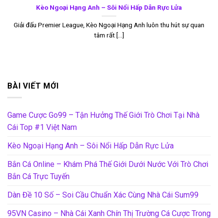
Kèo Ngoại Hạng Anh – Sôi Nổi Hấp Dẫn Rực Lửa
Giải đấu Premier League, Kèo Ngoại Hạng Anh luôn thu hút sự quan
tâm rất [...]
BÀI VIẾT MỚI
Game Cược Go99 – Tận Hưởng Thế Giới Trò Chơi Tại Nhà
Cái Top #1 Việt Nam
Kèo Ngoại Hạng Anh – Sôi Nổi Hấp Dẫn Rực Lửa
Bắn Cá Online – Khám Phá Thế Giới Dưới Nước Với Trò Chơi
Bắn Cá Trực Tuyến
Dàn Đề 10 Số – Soi Cầu Chuẩn Xác Cùng Nhà Cái Sum99
95VN Casino – Nhà Cái Xanh Chín Thị Trường Cá Cược Trong